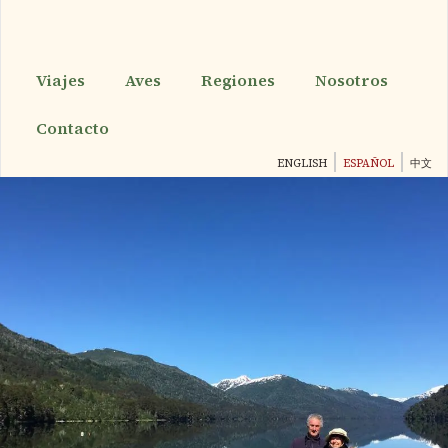
Pasar
al
contenido
principal
Viajes
Aves
Regiones
Nosotros
Contacto
ENGLISH
ESPAÑOL
中文