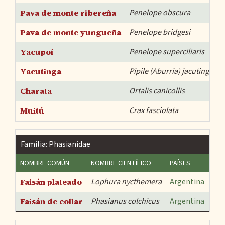
Pava de monte ribereña
Penelope obscura
A
Pava de monte yungueña
Penelope bridgesi
A
Yacupoí
Penelope superciliaris
A
Yacutinga
Pipile (Aburria) jacutinga
A
Charata
Ortalis canicollis
A
Muitú
Crax fasciolata
A
Familia: Phasianidae
NOMBRE COMÚN
NOMBRE CIENTÍFICO
PAÍSES
END
Faisán plateado
Lophura nycthemera
Argentina
Faisán de collar
Phasianus colchicus
Argentina