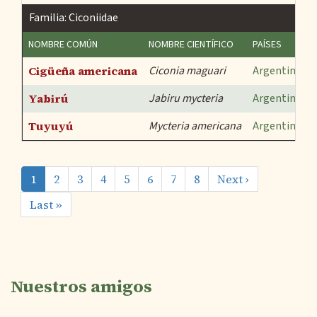
Familia: Ciconiidae
NOMBRE COMÚN
NOMBRE CIENTÍFICO
PAÍSES
Cigüeña americana
Ciconia maguari
Argentina
,
U
Yabirú
Jabiru mycteria
Argentina
,
U
Tuyuyú
Mycteria americana
Argentina
,
U
Paginación
Página
1
Página
2
Página
3
Página
4
Página
5
Página
6
Página
7
Página
8
Siguiente
Next ›
actual
página
Última
Last »
página
Nuestros amigos