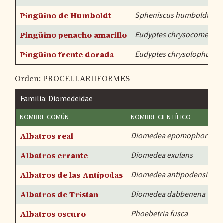
Pingüino de Humboldt
Spheniscus humboldti
Pingüino penacho amarillo
Eudyptes chrysocome (cre
Pingüino frente dorada
Eudyptes chrysolophus
Orden: PROCELLARIIFORMES
Familia: Diomedeidae
NOMBRE COMÚN
NOMBRE CIENTÍFICO
Albatros real
Diomedea epomophora (san
Albatros errante
Diomedea exulans
Albatros de las Antípodas
Diomedea antipodensis
Albatros de Tristan
Diomedea dabbenena
Albatros oscuro
Phoebetria fusca