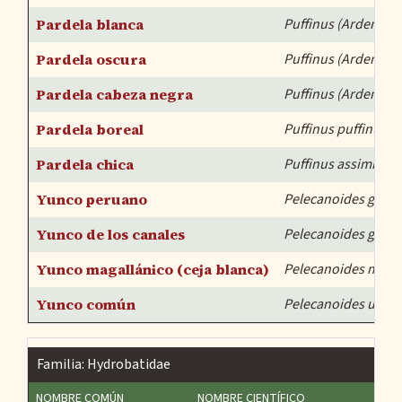
Pardela blanca
Puffinus (Ardenna)
Pardela oscura
Puffinus (Ardenna) 
Pardela cabeza negra
Puffinus (Ardenna) 
Pardela boreal
Puffinus puffinus
Pardela chica
Puffinus assimilis (
Yunco peruano
Pelecanoides garno
Yunco de los canales
Pelecanoides georg
Yunco magallánico (ceja blanca)
Pelecanoides magel
Yunco común
Pelecanoides urinat
Familia: Hydrobatidae
NOMBRE COMÚN
NOMBRE CIENTÍFICO