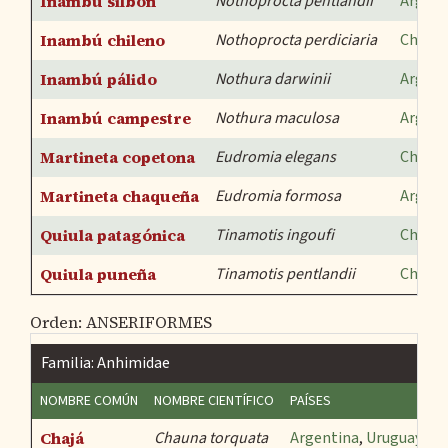
Inambú silbón
Nothoprocta pentlandii
Argent
Inambú chileno
Nothoprocta perdiciaria
Chile
Inambú pálido
Nothura darwinii
Argent
Inambú campestre
Nothura maculosa
Argent
Martineta copetona
Eudromia elegans
Chile
,
Martineta chaqueña
Eudromia formosa
Argent
Quiula patagónica
Tinamotis ingoufi
Chile
,
Quiula puneña
Tinamotis pentlandii
Chile
,
Orden: ANSERIFORMES
Familia: Anhimidae
NOMBRE COMÚN
NOMBRE CIENTÍFICO
PAÍSES
E
Chajá
Chauna torquata
Argentina
,
Uruguay