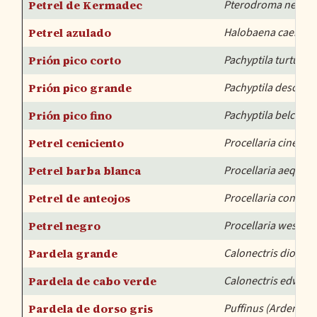
Petrel de Kermadec
Pterodroma neglec
Petrel azulado
Halobaena caerule
Prión pico corto
Pachyptila turtur
Prión pico grande
Pachyptila desolata
Prión pico fino
Pachyptila belcheri
Petrel ceniciento
Procellaria cinerea
Petrel barba blanca
Procellaria aequinoc
Petrel de anteojos
Procellaria conspici
Petrel negro
Procellaria westlan
Pardela grande
Calonectris diome
Pardela de cabo verde
Calonectris edward
Pardela de dorso gris
Puffinus (Ardenna) 