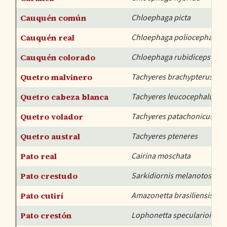
Cauquén común
Chloephaga picta
Cauquén real
Chloephaga poliocephala
Cauquén colorado
Chloephaga rubidiceps
Quetro malvinero
Tachyeres brachypterus
Quetro cabeza blanca
Tachyeres leucocephalus
Quetro volador
Tachyeres patachonicus
Quetro austral
Tachyeres pteneres
Pato real
Cairina moschata
Pato crestudo
Sarkidiornis melanotos
Pato cutirí
Amazonetta brasiliensis
Pato crestón
Lophonetta specularioides