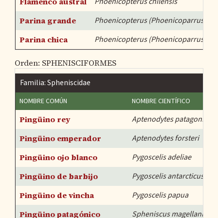
Flamenco austral
Phoenicopterus chilensis
Parina grande
Phoenicopterus (Phoenicoparrus) an
Parina chica
Phoenicopterus (Phoenicoparrus) ja
Orden: SPHENISCIFORMES
Familia: Spheniscidae
NOMBRE COMÚN
NOMBRE CIENTÍFICO
Pingüino rey
Aptenodytes patagonicus
Pingüino emperador
Aptenodytes forsteri
Pingüino ojo blanco
Pygoscelis adeliae
Pingüino de barbijo
Pygoscelis antarcticus
Pingüino de vincha
Pygoscelis papua
Pingüino patagónico
Spheniscus magellanicus