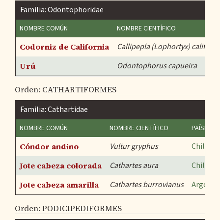
Familia: Odontophoridae
NOMBRE COMÚN
NOMBRE CIENTÍFICO
Codorniz de California
Callipepla (Lophortyx) californi
Urú
Odontophorus capueira
Orden: CATHARTIFORMES
Familia: Cathartidae
NOMBRE COMÚN
NOMBRE CIENTÍFICO
PAÍSES
Cóndor andino
Vultur gryphus
Chile
,
Ar
Jote cabeza colorada
Cathartes aura
Chile
,
Ar
Jote cabeza amarilla
Cathartes burrovianus
Argenti
Orden: PODICIPEDIFORMES