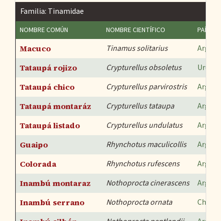
Familia: Tinamidae
NOMBRE COMÚN
NOMBRE CIENTÍFICO
PAÍSES
Macuco
Tinamus solitarius
Argent
Tataupá rojizo
Crypturellus obsoletus
Urugua
Tataupá chico
Crypturellus parvirostris
Argent
Tataupá montaráz
Crypturellus tataupa
Argent
Tataupá listado
Crypturellus undulatus
Argent
Guaipo
Rhynchotus maculicollis
Argent
Colorada
Rhynchotus rufescens
Argent
Inambú montaraz
Nothoprocta cinerascens
Argent
Inambú serrano
Nothoprocta ornata
Chile
,