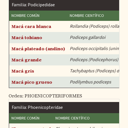
Familia: Podicipedidae
NOMBRE COMÚN
NOMBRE CIENTÍFICO
Macá cara blanca
Rollandia (Podiceps) rolland
Macá tobiano
Podiceps gallardoi
Macá plateado (andino)
Podiceps occipitalis (uninensi
Macá grande
Podiceps (Podicephorus) maj
Macá gris
Tachybaptus (Podiceps) domi
Macá pico grueso
Podilymbus podiceps
Orden: PHOENICOPTERIFORMES
Familia: Phoenicopteridae
NOMBRE COMÚN
NOMBRE CIENTÍFICO