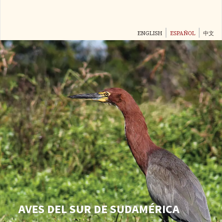
Pasar
al
contenido
ENGLISH
ESPAÑOL
中文
principal
AVES DEL SUR DE SUDAMÉRICA