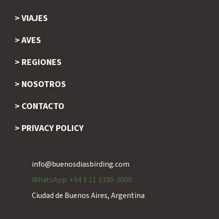
Footer
VIAJES
AVES
REGIONES
NOSOTROS
CONTACTO
PRIVACY POLICY
info@buenosdiasbirding.com
WhatsApp: +54 9 11 3330-3000
Ciudad de Buenos Aires, Argentina