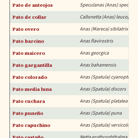
Pato de anteojos
Speculanas (Anas) speculari
Pato de collar
Callonetta (Anas) leucophry
Pato overo
Anas (Mareca) sibilatrix
Pato barcino
Anas flavirostris
Pato maicero
Anas georgica
Pato gargantilla
Anas bahamensis
Pato colorado
Anas (Spatula) cyanoptera
Pato media luna
Anas (Spatula) discors
Pato cuchara
Anas (Spatula) platalea
Pato puneño
Anas (Spatula) puna
Pato capuchino
Anas (Spatula) versicolor
Pato castaño
Netta erythrophthalma