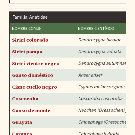
Familia: Anatidae
NOMBRE COMÚN
NOMBRE CIENTÍFICO
Sirirí colorado
Dendrocygna bicolor
Sirirí pampa
Dendrocygna viduata
Sirirí vientre negro
Dendrocygna autumnalis
Ganso doméstico
Anser anser
Cisne cuello negro
Cygnus melancoryphus
Coscoroba
Coscoroba coscoroba
Ganso de monte
Neochen (Oressochen) juba
Guayata
Chloephaga (Oressochen) 
Caranca
Chloephaga hybrida