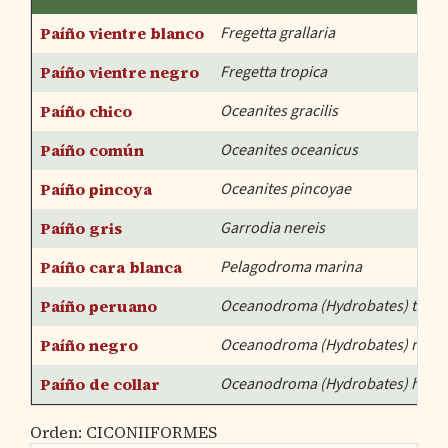
Paíño vientre blanco
Fregetta grallaria
Paíño vientre negro
Fregetta tropica
Paíño chico
Oceanites gracilis
Paíño común
Oceanites oceanicus
Paíño pincoya
Oceanites pincoyae
Paíño gris
Garrodia nereis
Paíño cara blanca
Pelagodroma marina
Paíño peruano
Oceanodroma (Hydrobates) tethy
Paíño negro
Oceanodroma (Hydrobates) mar
Paíño de collar
Oceanodroma (Hydrobates) horn
Orden: CICONIIFORMES