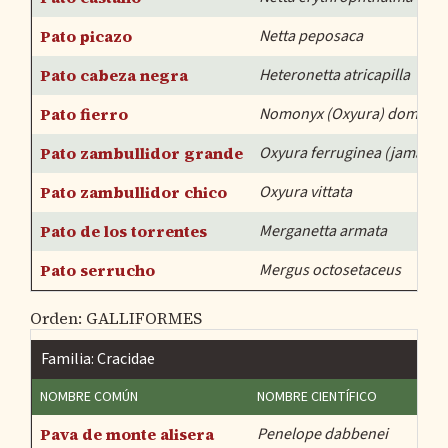
Pato picazo
Netta peposaca
Pato cabeza negra
Heteronetta atricapilla
Pato fierro
Nomonyx (Oxyura) dominic
Pato zambullidor grande
Oxyura ferruginea (jamaicen
Pato zambullidor chico
Oxyura vittata
Pato de los torrentes
Merganetta armata
Pato serrucho
Mergus octosetaceus
Orden: GALLIFORMES
Familia: Cracidae
NOMBRE COMÚN
NOMBRE CIENTÍFICO
P
Pava de monte alisera
Penelope dabbenei
A