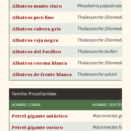
Albatros manto claro
Phoebetria palpebrata
Albatros pico fino
Thalassarche (Diomedea) 
Albatros cabeza gris
Thalassarche (Diomedea) 
Albatros ceja negra
Thalassarche (Diomedea) 
Albatros del Pacífico
Thalassarche bulleri
Albatros corona blanca
Thalassarche (Diomedea) c
Albatros de frente blanca
Thalassarche salvini
Familia: Procellariidae
NOMBRE COMÚN
NOMBRE CIENTÍFICO
Petrel gigante antártico
Macronectes gigan
Petrel gigante oscuro
Macronectes halli