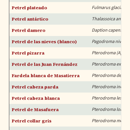
Petrel plateado
Fulmarus glacialoi
Petrel antártico
Thalassoica antarct
Petrel damero
Daption capense
Petrel de las nieves (blanco)
Pagodroma nivea
Petrel pizarra
Pterodroma (Aphrod
Petrel de las Juan Fernández
Pterodroma extern
Fardela blanca de Masatierra
Pterodroma defilip
Petrel cabeza parda
Pterodroma incerta
Petrel cabeza blanca
Pterodroma lessoni
Petrel de Masafuera
Pterodroma longiro
Petrel collar gris
Pterodroma mollis