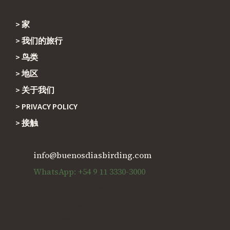
家
Footer
我们的旅行
鸟类
地区
关于我们
PRIVACY POLICY
接触
info@buenosdiasbirding.com
WhatsApp: +54 9 11 3330-3000
Ciudad de Buenos Aires, Argentina
Operador Responsable: Viajes Estival Tour SRL.
Legajo Nro: 8969 Disp.301/95 (Inicio 2004)