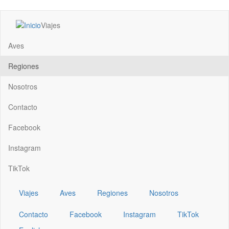
Pasar
Viajes
al
Main
contenido
navigation
Aves
principal
Regiones
Nosotros
Contacto
Facebook
Instagram
TikTok
Viajes
Aves
Regiones
Nosotros
Contacto
Facebook
Instagram
TikTok