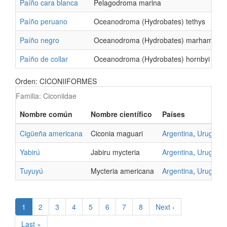
Paíño cara blanca
Pelagodroma marina
A
Paíño peruano
Oceanodroma (Hydrobates) tethys
C
Paíño negro
Oceanodroma (Hydrobates) marhami
C
Paíño de collar
Oceanodroma (Hydrobates) hornbyi
C
Orden: CICONIIFORMES
Familia: Ciconiidae
Nombre común
Nombre científico
Países
Cigüeña americana
Ciconia maguari
Argentina
,
Uruguay
Yabirú
Jabiru mycteria
Argentina
,
Uruguay
Tuyuyú
Mycteria americana
Argentina
,
Uruguay
Paginación
Página
1
Página
2
Página
3
Página
4
Página
5
Página
6
Página
7
Página
8
Siguiente
Next ›
actual
página
Última
Last »