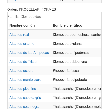
Orden: PROCELLARIIFORMES
Familia: Diomedeidae
Nombre común
Nombre científico
Albatros real
Diomedea epomophora (sanfordi)
Albatros errante
Diomedea exulans
Albatros de las Antípodas
Diomedea antipodensis
Albatros de Tristan
Diomedea dabbenena
Albatros oscuro
Phoebetria fusca
Albatros manto claro
Phoebetria palpebrata
Albatros pico fino
Thalassarche (Diomedea) chlororhy
Albatros cabeza gris
Thalassarche (Diomedea) chrysost
Albatros ceja negra
Thalassarche (Diomedea) melanoph