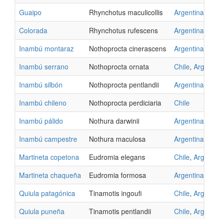
Guaipo
Rhynchotus maculicollis
Argentina
Colorada
Rhynchotus rufescens
Argentina
,
Ur
Inambú montaraz
Nothoprocta cinerascens
Argentina
Inambú serrano
Nothoprocta ornata
Chile
,
Argenti
Inambú silbón
Nothoprocta pentlandii
Argentina
Inambú chileno
Nothoprocta perdiciaria
Chile
Inambú pálido
Nothura darwinii
Argentina
Inambú campestre
Nothura maculosa
Argentina
,
Ur
Martineta copetona
Eudromia elegans
Chile
,
Argenti
Martineta chaqueña
Eudromia formosa
Argentina
Quiula patagónica
Tinamotis ingoufi
Chile
,
Argenti
Quiula puneña
Tinamotis pentlandii
Chile
,
Argenti