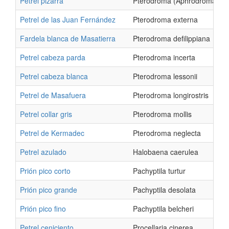
Petrel pizarra
Pterodroma (Aphrodroma) bre
Petrel de las Juan Fernández
Pterodroma externa
Fardela blanca de Masatierra
Pterodroma defilippiana
Petrel cabeza parda
Pterodroma incerta
Petrel cabeza blanca
Pterodroma lessonii
Petrel de Masafuera
Pterodroma longirostris
Petrel collar gris
Pterodroma mollis
Petrel de Kermadec
Pterodroma neglecta
Petrel azulado
Halobaena caerulea
Prión pico corto
Pachyptila turtur
Prión pico grande
Pachyptila desolata
Prión pico fino
Pachyptila belcheri
Petrel ceniciento
Procellaria cinerea