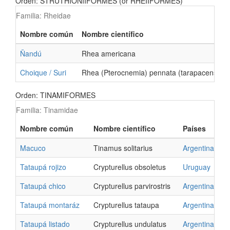
Orden: STRUTHIONIIFORMES (or RHEIIFORMES)
Familia: Rheidae
Nombre común
Nombre científico
Ñandú
Rhea americana
Choique / Suri
Rhea (Pterocnemia) pennata (tarapacensis)
Orden: TINAMIFORMES
Familia: Tinamidae
Nombre común
Nombre científico
Países
Macuco
Tinamus solitarius
Argentina
Tataupá rojizo
Crypturellus obsoletus
Uruguay
Tataupá chico
Crypturellus parvirostris
Argentina
Tataupá montaráz
Crypturellus tataupa
Argentina
Tataupá listado
Crypturellus undulatus
Argentina