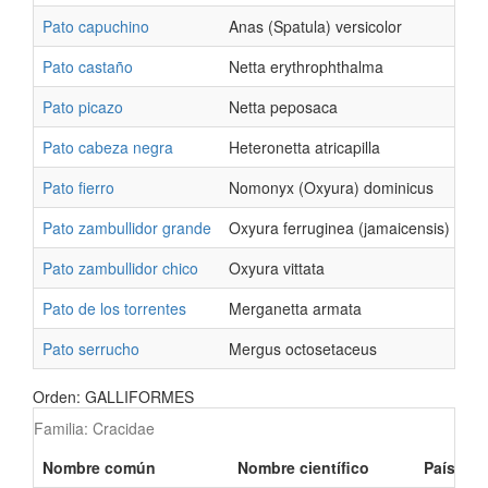
Pato capuchino
Anas (Spatula) versicolor
Pato castaño
Netta erythrophthalma
Pato picazo
Netta peposaca
Pato cabeza negra
Heteronetta atricapilla
Pato fierro
Nomonyx (Oxyura) dominicus
Pato zambullidor grande
Oxyura ferruginea (jamaicensis)
Pato zambullidor chico
Oxyura vittata
Pato de los torrentes
Merganetta armata
Pato serrucho
Mergus octosetaceus
Orden: GALLIFORMES
Familia: Cracidae
Nombre común
Nombre científico
Países