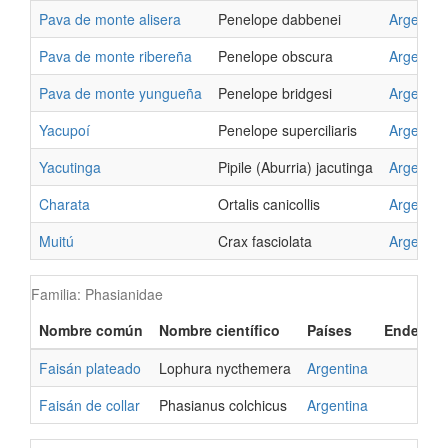
Pava de monte alisera
Penelope dabbenei
Argentin
Pava de monte ribereña
Penelope obscura
Argentin
Pava de monte yungueña
Penelope bridgesi
Argentin
Yacupoí
Penelope superciliaris
Argentin
Yacutinga
Pipile (Aburria) jacutinga
Argentin
Charata
Ortalis canicollis
Argentin
Muitú
Crax fasciolata
Argentin
Familia: Phasianidae
Nombre común
Nombre científico
Países
Endemis
Faisán plateado
Lophura nycthemera
Argentina
Faisán de collar
Phasianus colchicus
Argentina