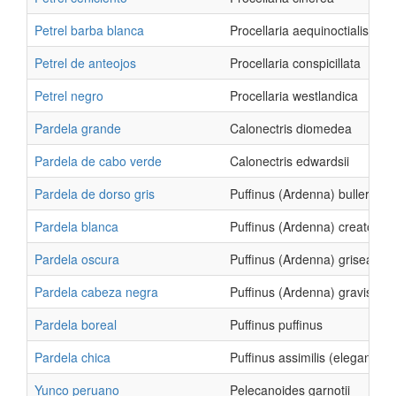
Petrel barba blanca
Procellaria aequinoctialis
Petrel de anteojos
Procellaria conspicillata
Petrel negro
Procellaria westlandica
Pardela grande
Calonectris diomedea
Pardela de cabo verde
Calonectris edwardsii
Pardela de dorso gris
Puffinus (Ardenna) bulleri
Pardela blanca
Puffinus (Ardenna) creatopus
Pardela oscura
Puffinus (Ardenna) grisea
Pardela cabeza negra
Puffinus (Ardenna) gravis
Pardela boreal
Puffinus puffinus
Pardela chica
Puffinus assimilis (elegans)
Yunco peruano
Pelecanoides garnotii