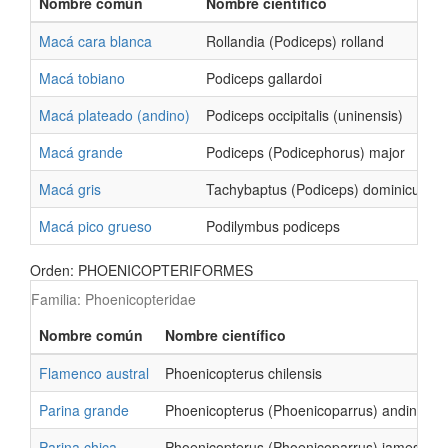
Nombre común
Nombre científico
Macá cara blanca
Rollandia (Podiceps) rolland
Macá tobiano
Podiceps gallardoi
Macá plateado (andino)
Podiceps occipitalis (uninensis)
Macá grande
Podiceps (Podicephorus) major
Macá gris
Tachybaptus (Podiceps) dominicus
Macá pico grueso
Podilymbus podiceps
Orden: PHOENICOPTERIFORMES
Familia: Phoenicopteridae
Nombre común
Nombre científico
Flamenco austral
Phoenicopterus chilensis
Parina grande
Phoenicopterus (Phoenicoparrus) andinus
Parina chica
Phoenicopterus (Phoenicoparrus) jamesi