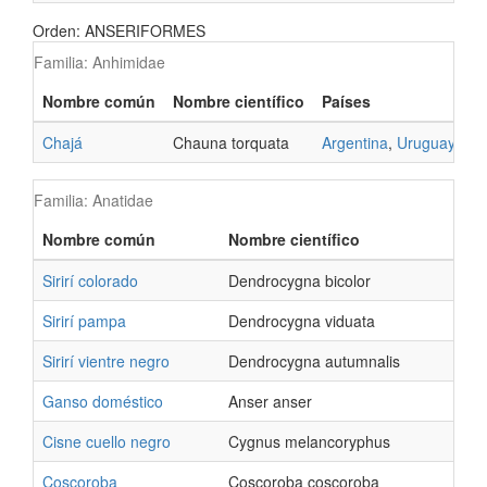
Orden: ANSERIFORMES
Familia: Anhimidae
Nombre común
Nombre científico
Países
E
Chajá
Chauna torquata
Argentina
,
Uruguay
Familia: Anatidae
Nombre común
Nombre científico
Sirirí colorado
Dendrocygna bicolor
Sirirí pampa
Dendrocygna viduata
Sirirí vientre negro
Dendrocygna autumnalis
Ganso doméstico
Anser anser
Cisne cuello negro
Cygnus melancoryphus
Coscoroba
Coscoroba coscoroba