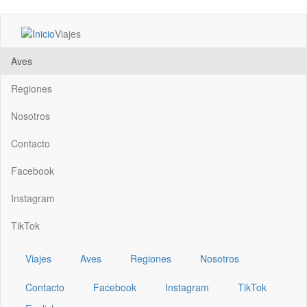
Pasar
Viajes
al
Main
contenido
navigation
Aves
principal
Regiones
Nosotros
Contacto
Facebook
Instagram
TikTok
Viajes
Aves
Regiones
Nosotros
Contacto
Facebook
Instagram
TikTok