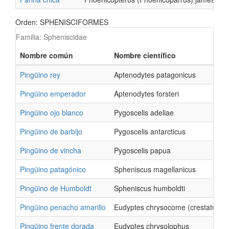
Orden: SPHENISCIFORMES
Familia: Spheniscidae
Nombre común
Nombre científico
Pingüino rey
Aptenodytes patagonicus
Pingüino emperador
Aptenodytes forsteri
Pingüino ojo blanco
Pygoscelis adeliae
Pingüino de barbijo
Pygoscelis antarcticus
Pingüino de vincha
Pygoscelis papua
Pingüino patagónico
Spheniscus magellanicus
Pingüino de Humboldt
Spheniscus humboldti
Pingüino penacho amarillo
Eudyptes chrysocome (crestatus)
Pingüino frente dorada
Eudyptes chrysolophus