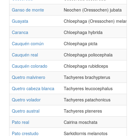
Ganso de monte
Neochen (Oressochen) jubata
Guayata
Chloephaga (Oressochen) melanopte
Caranca
Chloephaga hybrida
Cauquén común
Chloephaga picta
Cauquén real
Chloephaga poliocephala
Cauquén colorado
Chloephaga rubidiceps
Quetro malvinero
Tachyeres brachypterus
Quetro cabeza blanca
Tachyeres leucocephalus
Quetro volador
Tachyeres patachonicus
Quetro austral
Tachyeres pteneres
Pato real
Cairina moschata
Pato crestudo
Sarkidiornis melanotos