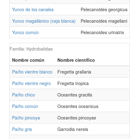
Yunco de los canales
Pelecanoides georgicus
Yunco magallánico (ceja blanca)
Pelecanoides magellani
Yunco común
Pelecanoides urinatrix
Familia: Hydrobatidae
Nombre común
Nombre científico
P
Paíño vientre blanco
Fregetta grallaria
C
Paíño vientre negro
Fregetta tropica
A
Paíño chico
Oceanites gracilis
C
Paíño común
Oceanites oceanicus
C
Paíño pincoya
Oceanites pincoyae
C
Paíño gris
Garrodia nereis
C