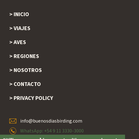
INICIO
Footer
VIAJES
AVES
REGIONES
NOSOTROS
CONTACTO
PRIVACY POLICY
info@buenosdiasbirding.com
WhatsApp: +54 9 11 3330-3000