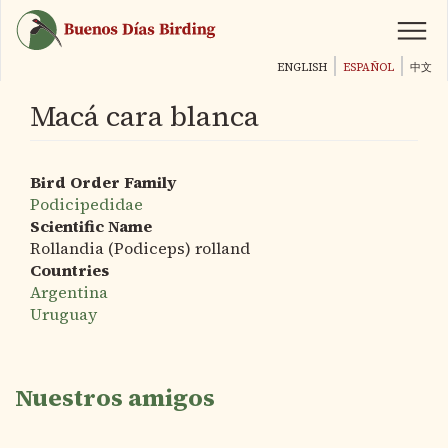
Pasar
al
contenido
ENGLISH
ESPAÑOL
中文
principal
Macá cara blanca
Bird Order Family
Podicipedidae
Scientific Name
Rollandia (Podiceps) rolland
Countries
Argentina
Uruguay
Nuestros amigos